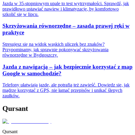
Jazda w 35-stopniowym upale to test wytrzymałości. Sprawdź, jak
prawidłowo ustawiać nawiew i klimatyzację, by komfortowo
szkolić się w lipcu.
Skrzyżowania równorzędne – zasada prawej ręki w
praktyce
Stresujesz się na widok wąskich uliczek bez znaków?
Przypominamy, jak sprawnie pokonywać skrzyżowania
równorzędne w Bydgoszczy.
Jazda z nawigacją – jak bezpiecznie korzystać z map
Google w samochodzie?
Telefony ułatwiają jazdę, ale potrafią też zawieść. Dowiedz się, jak
mądrze korzystać z GPS, nie łamać przepisów i unikać ślepych
zaułków.
Qursant
Qursant