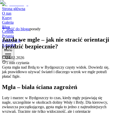
Strona główna
O nas
Kursy
Galeria
Blog
Wróć do bloga
porady
Cennik
Pytania
Jazda we mgle – jak nie stracić orientacji
Rezerwacja
Kontakt
i jeździć bezpiecznie?
Menu
24.02.2026
5 min czytania
Gęsta mgła nad Brdą to w Bydgoszczy częsty widok. Dowiedz się,
jak prawidłowo używać świateł i dlaczego wzrok we mgle potrafi
płatać figle.
Mgła – biała ściana zagrożeń
Luty i marzec w Bydgoszczy to czas, kiedy mgły pojawiają się
nagle, szczególnie w okolicach doliny Wisły i Brdy. Dla kierowcy,
zwłaszcza początkującego, gęsta mgła to jedno z najtrudniejszych
wyzwań. Tracimy nie tylko widoczność, ale i orientację