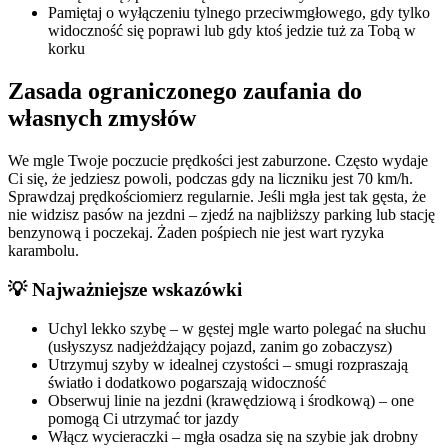
Pamiętaj o wyłączeniu tylnego przeciwmgłowego, gdy tylko
widoczność się poprawi lub gdy ktoś jedzie tuż za Tobą w
korku
Zasada ograniczonego zaufania do
własnych zmysłów
We mgle Twoje poczucie prędkości jest zaburzone. Często wydaje
Ci się, że jedziesz powoli, podczas gdy na liczniku jest 70 km/h.
Sprawdzaj prędkościomierz regularnie. Jeśli mgła jest tak gęsta, że
nie widzisz pasów na jezdni – zjedź na najbliższy parking lub stację
benzynową i poczekaj. Żaden pośpiech nie jest wart ryzyka
karambolu.
💡 Najważniejsze wskazówki
Uchyl lekko szybę – w gęstej mgle warto polegać na słuchu
(usłyszysz nadjeżdżający pojazd, zanim go zobaczysz)
Utrzymuj szyby w idealnej czystości – smugi rozpraszają
światło i dodatkowo pogarszają widoczność
Obserwuj linie na jezdni (krawędziową i środkową) – one
pomogą Ci utrzymać tor jazdy
Włącz wycieraczki – mgła osadza się na szybie jak drobny