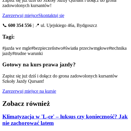
Zapisz się już dziś do Szkoły Jazdy Qursant i dołącz do grona
zadowolonych kursantów!
Zarezerwuj miejsce
Skontaktuj się
📞
600 354 556
| 📍 ul. Ujejskiego 46a, Bydgoszcz
Tagi:
#
jazda we mgle
#
bezpieczeństwo
#
światła przeciwmgłowe
#
technika
jazdy
#
trudne warunki
Gotowy na kurs prawa jazdy?
Zapisz się już dziś i dołącz do grona zadowolonych kursantów
Szkoły Jazdy Qursant!
Zarezerwuj miejsce na kursie
Zobacz również
Klimatyzacja w 'L-ce' – luksus czy konieczność? Jak
nie zachorować latem