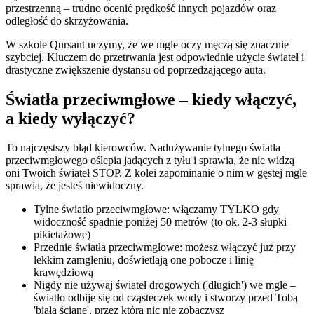
przestrzenną – trudno ocenić prędkość innych pojazdów oraz
odległość do skrzyżowania.
W szkole Qursant uczymy, że we mgle oczy męczą się znacznie
szybciej. Kluczem do przetrwania jest odpowiednie użycie świateł i
drastyczne zwiększenie dystansu od poprzedzającego auta.
Światła przeciwmgłowe – kiedy włączyć,
a kiedy wyłączyć?
To najczęstszy błąd kierowców. Nadużywanie tylnego światła
przeciwmgłowego oślepia jadących z tyłu i sprawia, że nie widzą
oni Twoich świateł STOP. Z kolei zapominanie o nim w gęstej mgle
sprawia, że jesteś niewidoczny.
Tylne światło przeciwmgłowe: włączamy TYLKO gdy
widoczność spadnie poniżej 50 metrów (to ok. 2-3 słupki
pikietażowe)
Przednie światła przeciwmgłowe: możesz włączyć już przy
lekkim zamgleniu, doświetlają one pobocze i linię
krawędziową
Nigdy nie używaj świateł drogowych ('długich') we mgle –
światło odbije się od cząsteczek wody i stworzy przed Tobą
'białą ścianę', przez którą nic nie zobaczysz