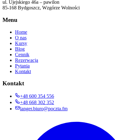
ul. Ujejskiego 46a – pawilon
85-168 Bydgoszcz, Wzgórze Wolności
Menu
Home
O nas
Kursy
Blog
Cennik
Rezerwacja
Pytania
Kontakt
Kontakt
+48 600 354 556
+48 668 302 352
langer.biuro@poczta.fm