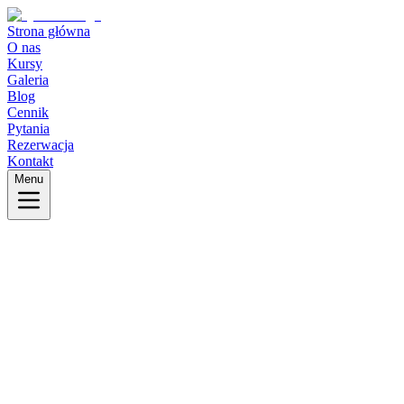
Strona główna
O nas
Kursy
Galeria
Blog
Cennik
Pytania
Rezerwacja
Kontakt
Menu
0
Imię i nazwisko
Adres email
Telefon
Termin rozpoczęcia kursu
Wyrażam zgodę na przetwarzanie moich danych osobowych
zgodnie z
Polityką Prywatności