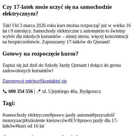
Czy 17-latek może uczyć się na samochodzie
elektrycznym?
Tak! Od 3 marca 2026 roku kurs można rozpocząć już w wieku 16
lat i 9 miesięcy. Samochody elektryczne z automatem to świetny
wybór dla młodych kursantów – mniej stresu, więcej koncentracji
na bezpieczeństwie. Zapraszamy 17-latków do Qursant!
Gotowy na rozpoczęcie kursu?
Zapisz się już dziś do Szkoły Jazdy Qursant i dołącz do grona
zadowolonych kursantów!
Zarezerwuj miejsce
Skontaktuj się
📞
600 354 556
| 📍 ul. Ujejskiego 46a, Bydgoszcz
Tagi:
#
samochody elektryczne
#
prawo jazdy automat
#
przyszłość
motoryzacji
#
szkolenie kierowców
#
EV
#
prawo jazdy dla 17-
latków
#
kurs od 16 lat