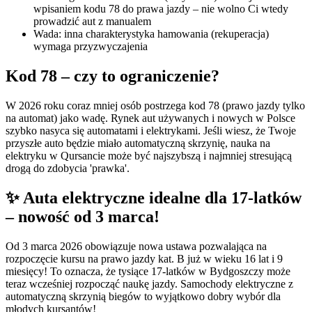
wpisaniem kodu 78 do prawa jazdy – nie wolno Ci wtedy
prowadzić aut z manualem
Wada: inna charakterystyka hamowania (rekuperacja)
wymaga przyzwyczajenia
Kod 78 – czy to ograniczenie?
W 2026 roku coraz mniej osób postrzega kod 78 (prawo jazdy tylko
na automat) jako wadę. Rynek aut używanych i nowych w Polsce
szybko nasyca się automatami i elektrykami. Jeśli wiesz, że Twoje
przyszłe auto będzie miało automatyczną skrzynię, nauka na
elektryku w Qursancie może być najszybszą i najmniej stresującą
drogą do zdobycia 'prawka'.
✨ Auta elektryczne idealne dla 17-latków
– nowość od 3 marca!
Od 3 marca 2026 obowiązuje nowa ustawa pozwalająca na
rozpoczęcie kursu na prawo jazdy kat. B już w wieku 16 lat i 9
miesięcy! To oznacza, że tysiące 17-latków w Bydgoszczy może
teraz wcześniej rozpocząć naukę jazdy. Samochody elektryczne z
automatyczną skrzynią biegów to wyjątkowo dobry wybór dla
młodych kursantów!