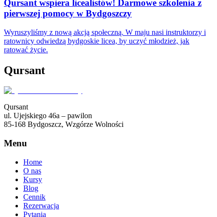
Qursant wspiera licealistów! Darmowe szkolenia z
pierwszej pomocy w Bydgoszczy
Wyruszyliśmy z nową akcją społeczną. W maju nasi instruktorzy i
ratownicy odwiedzą bydgoskie licea, by uczyć młodzież, jak
ratować życie.
Qursant
Qursant
ul. Ujejskiego 46a – pawilon
85-168 Bydgoszcz, Wzgórze Wolności
Menu
Home
O nas
Kursy
Blog
Cennik
Rezerwacja
Pytania