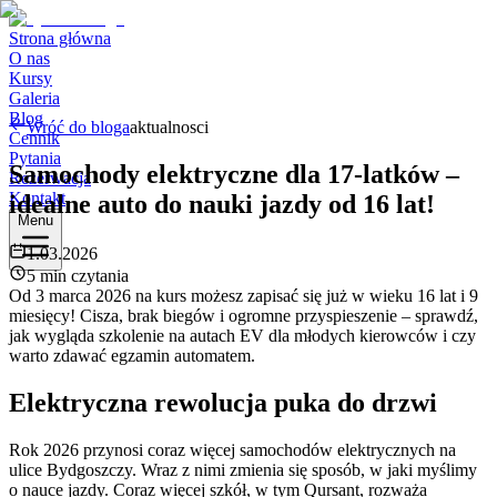
Strona główna
O nas
Kursy
Galeria
Blog
Wróć do bloga
aktualnosci
Cennik
Pytania
Samochody elektryczne dla 17-latków –
Rezerwacja
Kontakt
idealne auto do nauki jazdy od 16 lat!
Menu
1.03.2026
5 min czytania
Od 3 marca 2026 na kurs możesz zapisać się już w wieku 16 lat i 9
miesięcy! Cisza, brak biegów i ogromne przyspieszenie – sprawdź,
jak wygląda szkolenie na autach EV dla młodych kierowców i czy
warto zdawać egzamin automatem.
Elektryczna rewolucja puka do drzwi
Rok 2026 przynosi coraz więcej samochodów elektrycznych na
ulice Bydgoszczy. Wraz z nimi zmienia się sposób, w jaki myślimy
o nauce jazdy. Coraz więcej szkół, w tym Qursant, rozważa