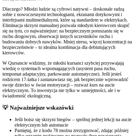
Dlaczego? Młodzi ludzie są cyfrowi natywni – doskonale radzą
sobie z nowoczesnymi technologiami, ekranami dotykowymi i
interfejsami multimedialnymi, które są standardem w elektrykach.
Eliminacja skrzyni manualnej pozwala młodym kierowcom skupić
się na tym, co najważniejsze: na bezpiecznym poruszaniu się w
ruchu drogowym, obserwacji innych uczestników ruchu i
budowaniu dobrych nawyków. Mniej stresu, więcej koncentracji na
bezpieczeństwie – to idealna kombinacja dla debiutujących
kierowców.
W Qursancie widzimy, że młodsi kursanci szybciej przyswajają
wiedzę o systemach wspomagających (asystent pasa ruchu,
tempomat adaptacyjny, parkowanie automatyczne). Jeśli jesteś
rodzicem 17-latka i zastanawiasz się, jak bezpiecznie wprowadzić
swoje dziecko w świat motoryzacji – rozważ kurs na aucie
elektrycznym. To inwestycja nie tylko w umiejętności, ale i w
świadomość ekologiczną.
💡 Najważniejsze wskazówki
Jeśli boisz się skrzyni biegów – spróbuj jednej lekcji na aucie
elektrycznym lub automacie
Pamiętaj, że z kodu 78 można zrezygnować, zdając później
tylko egzamin praktyczny na manualu (bez powtarzania