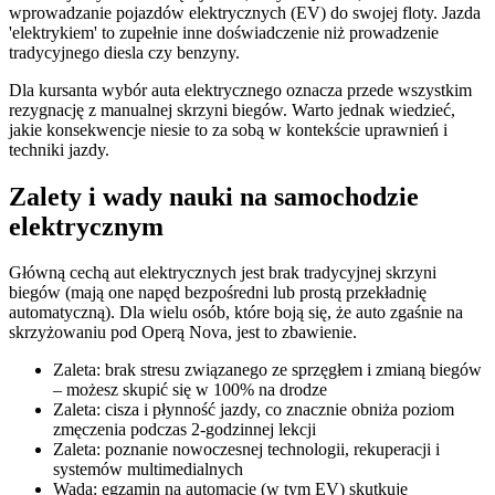
wprowadzanie pojazdów elektrycznych (EV) do swojej floty. Jazda
'elektrykiem' to zupełnie inne doświadczenie niż prowadzenie
tradycyjnego diesla czy benzyny.
Dla kursanta wybór auta elektrycznego oznacza przede wszystkim
rezygnację z manualnej skrzyni biegów. Warto jednak wiedzieć,
jakie konsekwencje niesie to za sobą w kontekście uprawnień i
techniki jazdy.
Zalety i wady nauki na samochodzie
elektrycznym
Główną cechą aut elektrycznych jest brak tradycyjnej skrzyni
biegów (mają one napęd bezpośredni lub prostą przekładnię
automatyczną). Dla wielu osób, które boją się, że auto zgaśnie na
skrzyżowaniu pod Operą Nova, jest to zbawienie.
Zaleta: brak stresu związanego ze sprzęgłem i zmianą biegów
– możesz skupić się w 100% na drodze
Zaleta: cisza i płynność jazdy, co znacznie obniża poziom
zmęczenia podczas 2-godzinnej lekcji
Zaleta: poznanie nowoczesnej technologii, rekuperacji i
systemów multimedialnych
Wada: egzamin na automacie (w tym EV) skutkuje