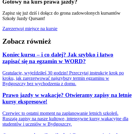
Gotowy na kurs prawa jazdy?
Zapisz się już dziś i dołącz do grona zadowolonych kursantów
Szkoły Jazdy Qursant!
Zarezerwuj miejsce na kursie
Zobacz również
Koniec kursu – i co dalej? Jak szybko i łatwo
zapisać się na egzamin w WORD?
Gratulacje, wyjeździłeś 30 godzin! Przeczytaj instrukcję krok po
kroku, jak zarezerwować najszybszy termin egzaminu w
Bydgoszczy bez wychodzenia z domu.
Prawo jazdy w wakacje? Otwieramy zapisy na letnie
kursy ekspresowe!
Czerwiec to ostatni moment na zaplanowanie letnich szkoleń.
Ruszają zapisy na nasze kultowe, intensywne kursy wakacyjne dla
studentów i uczniów w Bydgoszczy.