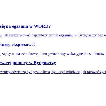
ać się na egzamin w WORD?
kroku, jak zarezerwować najszybszy termin egzaminu w Bydgoszczy bez
kursy ekspresowe!
ją zapisy na nasze kultowe, intensywne kursy wakacyjne dla studentó
ierwszej pomocy w Bydgoszczy
ownicy odwiedzą bydgoskie licea, by uczyć młodzież, jak ratować życi