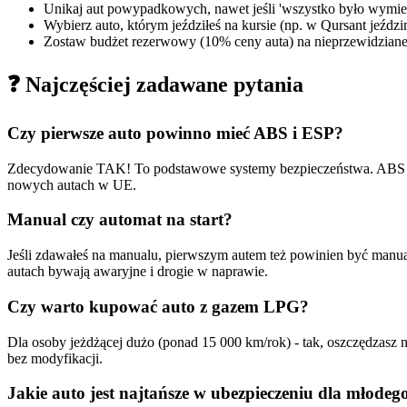
Unikaj aut powypadkowych, nawet jeśli 'wszystko było wymien
Wybierz auto, którym jeździłeś na kursie (np. w Qursant jeździ
Zostaw budżet rezerwowy (10% ceny auta) na nieprzewidzian
❓ Najczęściej zadawane pytania
Czy pierwsze auto powinno mieć ABS i ESP?
Zdecydowanie TAK! To podstawowe systemy bezpieczeństwa. ABS za
nowych autach w UE.
Manual czy automat na start?
Jeśli zdawałeś na manualu, pierwszym autem też powinien być manual
autach bywają awaryjne i drogie w naprawie.
Czy warto kupować auto z gazem LPG?
Dla osoby jeżdżącej dużo (ponad 15 000 km/rok) - tak, oszczędzasz 
bez modyfikacji.
Jakie auto jest najtańsze w ubezpieczeniu dla młodeg