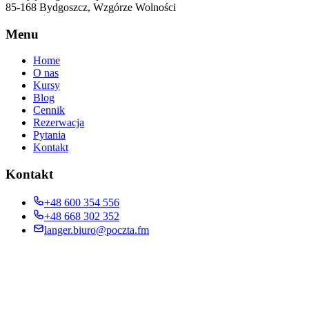
85-168 Bydgoszcz, Wzgórze Wolności
Menu
Home
O nas
Kursy
Blog
Cennik
Rezerwacja
Pytania
Kontakt
Kontakt
+48 600 354 556
+48 668 302 352
langer.biuro@poczta.fm