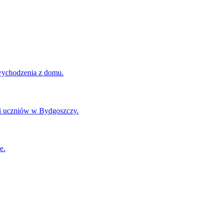
 wychodzenia z domu.
w i uczniów w Bydgoszczy.
e.