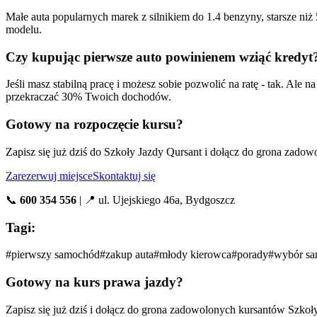
Małe auta popularnych marek z silnikiem do 1.4 benzyny, starsze n
modelu.
Czy kupując pierwsze auto powinienem wziąć kredyt
Jeśli masz stabilną pracę i możesz sobie pozwolić na ratę - tak. Ale 
przekraczać 30% Twoich dochodów.
Gotowy na rozpoczęcie kursu?
Zapisz się już dziś do Szkoły Jazdy Qursant i dołącz do grona zado
Zarezerwuj miejsce
Skontaktuj się
📞
600 354 556
| 📍 ul. Ujejskiego 46a, Bydgoszcz
Tagi:
#
pierwszy samochód
#
zakup auta
#
młody kierowca
#
porady
#
wybór s
Gotowy na kurs prawa jazdy?
Zapisz się już dziś i dołącz do grona zadowolonych kursantów Szkoł