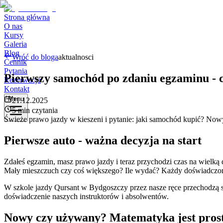
Strona główna
O nas
Kursy
Galeria
Blog
Wróć do bloga
aktualnosci
Cennik
Pytania
Pierwszy samochód po zdaniu egzaminu - 
Rezerwacja
Kontakt
Menu
21.12.2025
5 min czytania
Świeże prawo jazdy w kieszeni i pytanie: jaki samochód kupić? No
Pierwsze auto - ważna decyzja na start
Zdałeś egzamin, masz prawo jazdy i teraz przychodzi czas na wiel
Mały mieszczuch czy coś większego? Ile wydać? Każdy doświadczony
W szkole jazdy Qursant w Bydgoszczy przez nasze ręce przechodzą se
doświadczenie naszych instruktorów i absolwentów.
Nowy czy używany? Matematyka jest pros