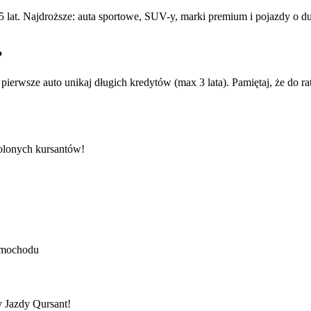
iż 5 lat. Najdroższe: auta sportowe, SUV-y, marki premium i pojazdy
?
na pierwsze auto unikaj długich kredytów (max 3 lata). Pamiętaj, że do r
wolonych kursantów!
amochodu
y Jazdy Qursant!