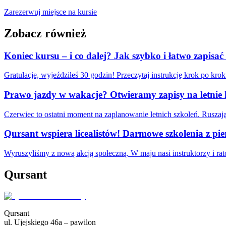
Zarezerwuj miejsce na kursie
Zobacz również
Koniec kursu – i co dalej? Jak szybko i łatwo zapis
Gratulacje, wyjeździłeś 30 godzin! Przeczytaj instrukcję krok po 
Prawo jazdy w wakacje? Otwieramy zapisy na letnie 
Czerwiec to ostatni moment na zaplanowanie letnich szkoleń. Rusza
Qursant wspiera licealistów! Darmowe szkolenia z p
Wyruszyliśmy z nową akcją społeczną. W maju nasi instruktorzy i rat
Qursant
Qursant
ul. Ujejskiego 46a – pawilon