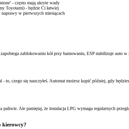
ione' - często mają ukryte wady
my Toyotami) - będzie Ci łatwiej
e naprawy w pierwszych miesiącach
pobiega zablokowaniu kół przy hamowaniu, ESP stabilizuje auto w 
 - to, czego się nauczyłeś. Automat możesz kupić później, gdy będzi
na paliwie. Ale pamiętaj, że instalacja LPG wymaga regularnych przeg
o kierowcy?