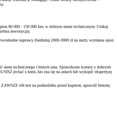
ny.
iegiem 80 000 - 150 000 km, w dobrym stanie technicznym. Unikaj
zebna inwestycja).
i ewentualne naprawy (budżetuj 2000-3000 zł na start), wymiana opon
 stanu technicznego i historii auta. Sprawdzone komisy z dobrymi
MUSISZ jechać z kimś, kto zna się na autach lub wykupić ekspertyzę
 ZAWSZE rób test na podnośniku przed kupnem, sprawdź historię