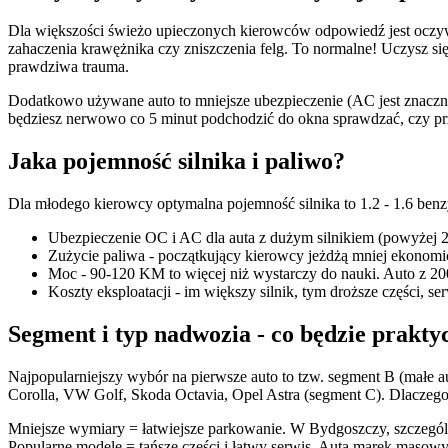
Dla większości świeżo upieczonych kierowców odpowiedź jest oczywis
zahaczenia krawężnika czy zniszczenia felg. To normalne! Uczysz się 
prawdziwa trauma.
Dodatkowo używane auto to mniejsze ubezpieczenie (AC jest znacznie t
będziesz nerwowo co 5 minut podchodzić do okna sprawdzać, czy pr
Jaka pojemność silnika i paliwo?
Dla młodego kierowcy optymalna pojemność silnika to 1.2 - 1.6 benz
Ubezpieczenie OC i AC dla auta z dużym silnikiem (powyżej 2
Zużycie paliwa - początkujący kierowcy jeżdżą mniej ekonomicz
Moc - 90-120 KM to więcej niż wystarczy do nauki. Auto z 2
Koszty eksploatacji - im większy silnik, tym droższe części, se
Segment i typ nadwozia - co będzie prakty
Najpopularniejszy wybór na pierwsze auto to tzw. segment B (małe a
Corolla, VW Golf, Skoda Octavia, Opel Astra (segment C). Dlaczego 
Mniejsze wymiary = łatwiejsze parkowanie. W Bydgoszczy, szczególn
Popularne modele = tańsze części i łatwy serwis. Auta marek masowy