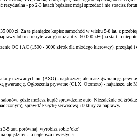
 rezydualna - po 2-3 latach będziesz mógł sprzedać i nie stracisz fortu
35 000 zł. Za te pieniądze kupisz samochód w wieku 5-8 lat, z przeb
prawy lub ma ukryte wady) oraz aut za 60 000 zł+ (na start to niepotr
eczenie OC i AC (1500 - 3000 zł/rok dla młodego kierowcy), przegląd 
alony używanych aut (ASO) - najdroższe, ale masz gwarancję, pewność
ótką gwarancję. Ogłoszenia prywatne (OLX, Otomoto) - najtańsze, ale 
lonów, gdzie możesz kupić sprawdzone auto. Niezależnie od źródła:
iadczonym), sprawdź książkę serwisową i faktury za naprawy.
 3-5 aut, porównaj, wyrobisz sobie 'oko'
 oględziny - to najlepsza inwestycja