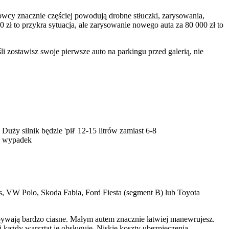
owcy znacznie częściej powodują drobne stłuczki, zarysowania,
0 zł to przykra sytuacja, ale zarysowanie nowego auta za 80 000 zł to
i zostawisz swoje pierwsze auto na parkingu przed galerią, nie
uży silnik będzie 'pił' 12-15 litrów zamiast 6-8
b wypadek
is, VW Polo, Skoda Fabia, Ford Fiesta (segment B) lub Toyota
bywają bardzo ciasne. Małym autem znacznie łatwiej manewrujesz.
każdy warsztat je obsługuje. Niskie koszty ubezpieczenia -