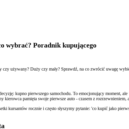
co wybrać? Poradnik kupującego
wy czy używany? Duży czy mały? Sprawdź, na co zwrócić uwagę wybie
ką decyzję: kupno pierwszego samochodu. To emocjonujący moment, a
 kierowca pamięta swoje pierwsze auto - czasem z rozrzewnieniem, a
tki kursantów rocznie i często słyszymy pytanie: 'co kupić jako pier
ta