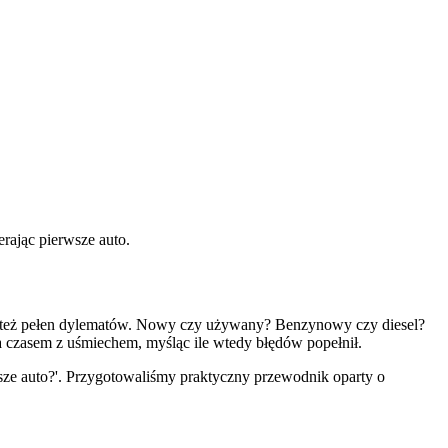
rając pierwsze auto.
le też pełen dylematów. Nowy czy używany? Benzynowy czy diesel?
 czasem z uśmiechem, myśląc ile wtedy błędów popełnił.
wsze auto?'. Przygotowaliśmy praktyczny przewodnik oparty o