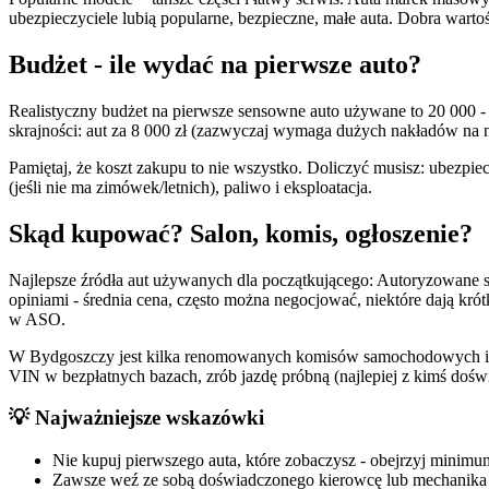
ubezpieczyciele lubią popularne, bezpieczne, małe auta. Dobra wartość
Budżet - ile wydać na pierwsze auto?
Realistyczny budżet na pierwsze sensowne auto używane to 20 000 - 
skrajności: aut za 8 000 zł (zazwyczaj wymaga dużych nakładów na na
Pamiętaj, że koszt zakupu to nie wszystko. Doliczyć musisz: ubezpi
(jeśli nie ma zimówek/letnich), paliwo i eksploatacja.
Skąd kupować? Salon, komis, ogłoszenie?
Najlepsze źródła aut używanych dla początkującego: Autoryzowane s
opiniami - średnia cena, często można negocjować, niektóre dają kr
w ASO.
W Bydgoszczy jest kilka renomowanych komisów samochodowych i sa
VIN w bezpłatnych bazach, zrób jazdę próbną (najlepiej z kimś dośw
💡 Najważniejsze wskazówki
Nie kupuj pierwszego auta, które zobaczysz - obejrzyj minimum
Zawsze weź ze sobą doświadczonego kierowcę lub mechanika na