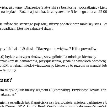
ta: używany. Dlaczego? Statystyki są bezlitosne - początkujący kier
na błędach. Różnica jest taka, że zarysowanie 5-letniego auta za 25 00
ańsze dla starszego pojazdu), niższy podatek oraz mniejszy stres. Jeśl
zypadkiem ktoś nie zahaczył drzwi.
yny lub 1.4 - 1.9 diesla. Dlaczego nie większe? Kilka powodów:
.0) będzie znacząco droższe, szczególnie dla młodego kierowcy
nie (częste hamowania, przyspieszenia, jazda na wysokich obrotach). D
00 KM w rękach niedoświadczonego kierowcy to przepis na mandat lu
rwis, opony
czne?
uta miejskie) lub niższy segment C (kompakty). Przykłady: Toyota Yar
akurat te?
ie na osiedlach jak Kapuściska czy Bartodzieje, miejsca parkingowe 
ch (Toyota, VW, Skoda, Ford, Opel) mają ogromną dostępność części i 