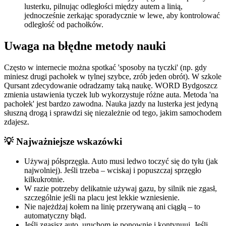
lusterku, pilnując odległości między autem a linią,
jednocześnie zerkając sporadycznie w lewe, aby kontrolować
odległość od pachołków.
Uwaga na błędne metody nauki
Często w internecie można spotkać 'sposoby na tyczki' (np. gdy
miniesz drugi pachołek w tylnej szybce, zrób jeden obrót). W szkole
Qursant zdecydowanie odradzamy taką naukę. WORD Bydgoszcz
zmienia ustawienia tyczek lub wykorzystuje różne auta. Metoda 'na
pachołek' jest bardzo zawodna. Nauka jazdy na lusterka jest jedyną
słuszną drogą i sprawdzi się niezależnie od tego, jakim samochodem
zdajesz.
💡 Najważniejsze wskazówki
Używaj półsprzęgła. Auto musi ledwo toczyć się do tyłu (jak
najwolniej). Jeśli trzeba – wciskaj i popuszczaj sprzęgło
kilkukrotnie.
W razie potrzeby delikatnie używaj gazu, by silnik nie zgasł,
szczególnie jeśli na placu jest lekkie wzniesienie.
Nie najeżdżaj kołem na linię przerywaną ani ciągłą – to
automatyczny błąd.
Jeśli zgasisz auto, uruchom je ponownie i kontynuuj. Jeśli