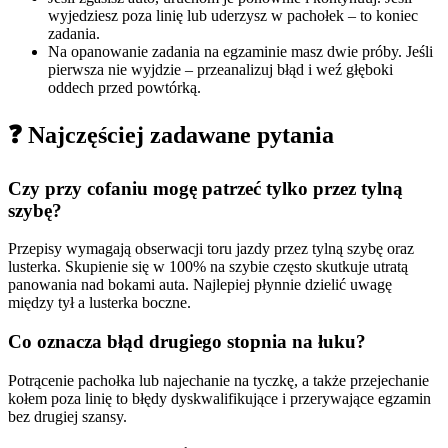
wyjedziesz poza linię lub uderzysz w pachołek – to koniec
zadania.
Na opanowanie zadania na egzaminie masz dwie próby. Jeśli
pierwsza nie wyjdzie – przeanalizuj błąd i weź głęboki
oddech przed powtórką.
❓ Najczęściej zadawane pytania
Czy przy cofaniu mogę patrzeć tylko przez tylną
szybę?
Przepisy wymagają obserwacji toru jazdy przez tylną szybę oraz
lusterka. Skupienie się w 100% na szybie często skutkuje utratą
panowania nad bokami auta. Najlepiej płynnie dzielić uwagę
między tył a lusterka boczne.
Co oznacza błąd drugiego stopnia na łuku?
Potrącenie pachołka lub najechanie na tyczkę, a także przejechanie
kołem poza linię to błędy dyskwalifikujące i przerywające egzamin
bez drugiej szansy.