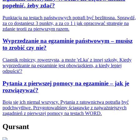
popełnić, żeby zdać?
Punktacja na testach państwowych potrafi być bezlitosna. Sprawdź,
za co dostaniesz 3 punkty, a za co 1 i jak opracować strategię na
zdanie teorii za pierwszym razem.
Wyprzedzanie na egzaminie państwowym – musisz
to zrobić czy nie?
Ciągnik rolniczy, rowerzysta, a może 'eLka' z innej szkoły. Kiedy
wyprzedzanie na egzaminie jest obowiązkiem, a kiedy lepiej
odpuścić?
Pytania z pierwszej pomocy na egzaminie – jak je
rozwiązywać?
Boją się ich niemal wszyscy. Pytania z ratownictwa potrafią być
podchwytliwe. Przygotowaliśmy ściągawkę z najważniejszych
zagadnień z pierwszej pomocy na testach WORD.
Qursant