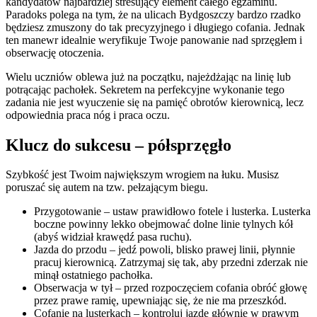
kandydatów najbardziej stresujący element całego egzaminu.
Paradoks polega na tym, że na ulicach Bydgoszczy bardzo rzadko
będziesz zmuszony do tak precyzyjnego i długiego cofania. Jednak
ten manewr idealnie weryfikuje Twoje panowanie nad sprzęgłem i
obserwację otoczenia.
Wielu uczniów oblewa już na początku, najeżdżając na linię lub
potrącając pachołek. Sekretem na perfekcyjne wykonanie tego
zadania nie jest wyuczenie się na pamięć obrotów kierownicą, lecz
odpowiednia praca nóg i praca oczu.
Klucz do sukcesu – półsprzęgło
Szybkość jest Twoim największym wrogiem na łuku. Musisz
poruszać się autem na tzw. pełzającym biegu.
Przygotowanie – ustaw prawidłowo fotele i lusterka. Lusterka
boczne powinny lekko obejmować dolne linie tylnych kół
(abyś widział krawędź pasa ruchu).
Jazda do przodu – jedź powoli, blisko prawej linii, płynnie
pracuj kierownicą. Zatrzymaj się tak, aby przedni zderzak nie
minął ostatniego pachołka.
Obserwacja w tył – przed rozpoczęciem cofania obróć głowę
przez prawe ramię, upewniając się, że nie ma przeszkód.
Cofanie na lusterkach – kontroluj jazdę głównie w prawym