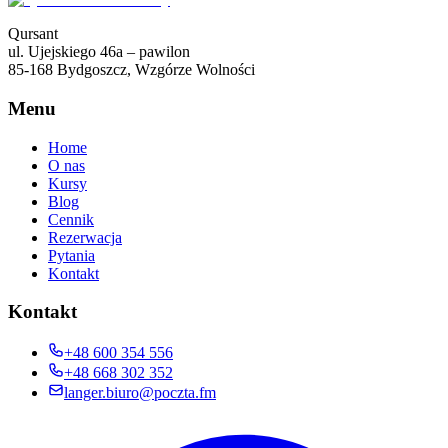
Qursant
ul. Ujejskiego 46a – pawilon
85-168 Bydgoszcz, Wzgórze Wolności
Menu
Home
O nas
Kursy
Blog
Cennik
Rezerwacja
Pytania
Kontakt
Kontakt
+48 600 354 556
+48 668 302 352
langer.biuro@poczta.fm