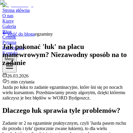
Strona główna
O nas
Kursy
Galeria
Blog
Wróć do bloga
egzaminy
Cennik
Pytania
Jak pokonać 'łuk' na placu
Rezerwacja
Kontakt
manewrowym? Niezawodny sposób na to
Menu
zadanie
26.03.2026
5 min czytania
Jazda po łuku to zadanie egzaminacyjne, które śni się po nocach
wielu kursantom. Przedstawiamy prosty algorytm, dzięki któremu
zaliczysz je bez błędów w WORD Bydgoszcz.
Dlaczego łuk sprawia tyle problemów?
Zadanie nr 2 na egzaminie praktycznym, czyli 'Jazda pasem ruchu
do przodu i tyłu' (potocznie zwane łukiem), to dla wielu