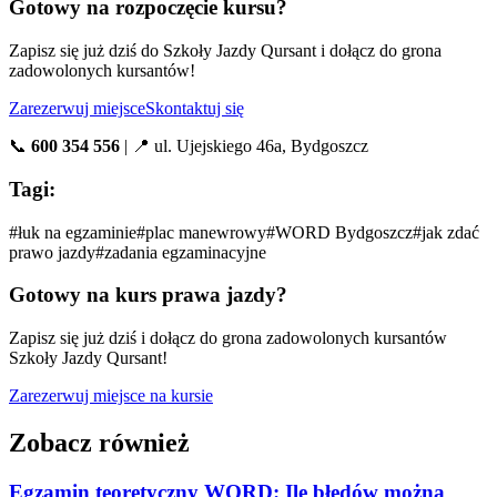
Gotowy na rozpoczęcie kursu?
Zapisz się już dziś do Szkoły Jazdy Qursant i dołącz do grona
zadowolonych kursantów!
Zarezerwuj miejsce
Skontaktuj się
📞
600 354 556
| 📍 ul. Ujejskiego 46a, Bydgoszcz
Tagi:
#
łuk na egzaminie
#
plac manewrowy
#
WORD Bydgoszcz
#
jak zdać
prawo jazdy
#
zadania egzaminacyjne
Gotowy na kurs prawa jazdy?
Zapisz się już dziś i dołącz do grona zadowolonych kursantów
Szkoły Jazdy Qursant!
Zarezerwuj miejsce na kursie
Zobacz również
Egzamin teoretyczny WORD: Ile błędów można